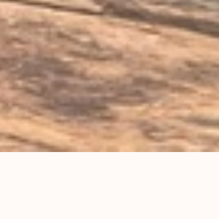
El mejor curso
Curso -
sobre
Piensa
como